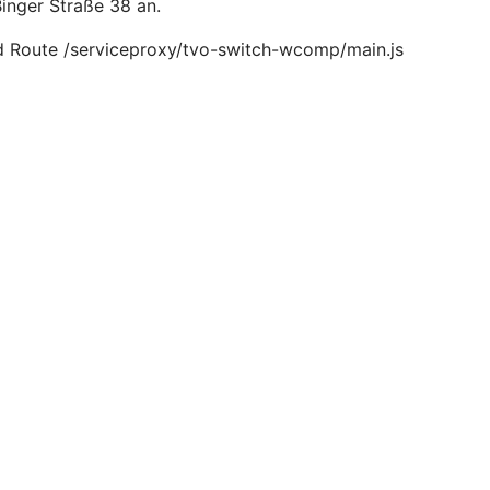
Binger Straße 38 an.
d Route /serviceproxy/tvo-switch-wcomp/main.js