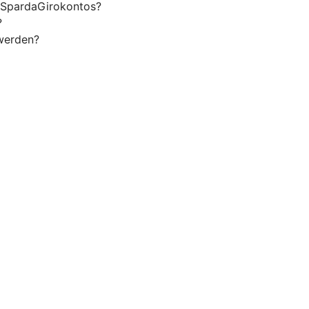
s SpardaGirokontos?
?
 werden?